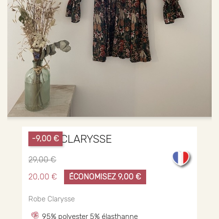
ROBE CLARYSSE
-9,00 €
29,00 €
20,00 €
ÉCONOMISEZ 9,00 €
Robe Clarysse
95% polyester 5% élasthanne