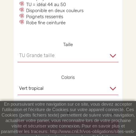
TU = idéal 44 au 50
Disponible en deux couleurs
Poignets resserrés
Robe fine ceinturée
Taille
Coloris
En poursuivant votre navigation sur ce site, vous devez accepter
l’utilisation et l'écriture de Cookies sur votre appareil connecté. Ces
Cookies (petits fichiers texte) permettent de suivre votre navigation,
actualiser votre panier, vous reconnaitre lors de votre prochaine
visite et sécuriser votre connexion. Pour en savoir plus et
AJOUTER AU PANIER
paramétrer les traceurs: http://www.cnil.fr/vos-obligations/sites-web-